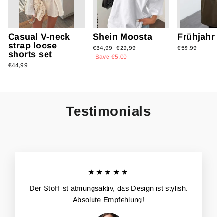
Casual V-neck
Shein Moosta
Frühjahr
strap loose
Regular
€34,99
Sale
€29,99
€59,99
shorts set
price
Save €5,00
price
€44,99
Testimonials
★★★★★
Der Stoff ist atmungsaktiv, das Design ist stylish.
Absolute Empfehlung!