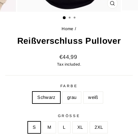
CLOSE
(ESC)
Home
/
Reißverschluss Pullover
Regular
€44,99
price
Tax included.
FARBE
Schwarz
grau
weiß
GRÖSSE
S
M
L
XL
2XL