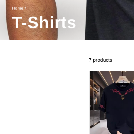
Home
/
T-Shirts
7 products