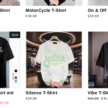
Shirt
MotorCycle T-Shirt
On & Off 
€39,99
€29,99
Sale
irt mit
Silence T-Shirt
Vibe T-S
€29,99
Regular
€44,99
Sal
€35
€5,00
price
pric