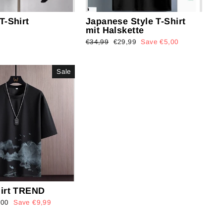
T-Shirt
Japanese Style T-Shirt
mit Halskette
Regular
€34,99
Sale
€29,99
Save €5,00
price
price
Sale
hirt TREND
e
,00
Save €9,99
e