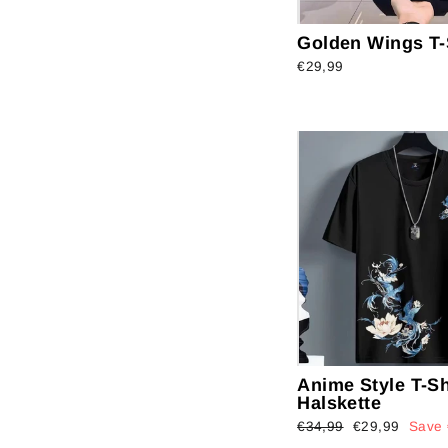
Golden Wings T-
€29,99
Anime Style T-Sh
Halskette
Regular
€34,99
Sale
€29,99
Save 
price
price