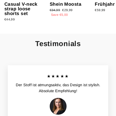
Casual V-neck
Shein Moosta
Frühjahr
strap loose
Regular
€34,99
Sale
€29,99
€59,99
shorts set
price
Save €5,00
price
€44,99
Testimonials
★★★★★
Der Stoff ist atmungsaktiv, das Design ist stylish.
Absolute Empfehlung!