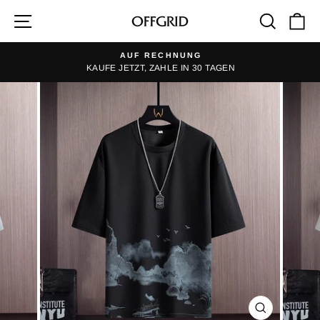
Skip
Site navigation
Searc
C
to
content
AUF RECHNUNG
KAUFE JETZT, ZAHLE IN 30 TAGEN
Pause
slideshow
CLOSE