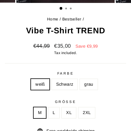
(ESC)
Home
/
Bestseller
/
Vibe T-Shirt TREND
Regular
Sale
€44,99
€35,00
Save €9,99
price
price
Tax included.
FARBE
weiß
Schwarz
grau
GRÖSSE
M
L
XL
2XL
Free worldwide shipping