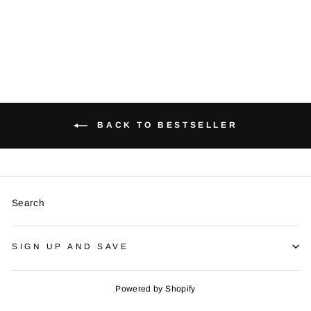
Regular
€44,99
Sale
€35,00
price
Save €9,99
price
BACK TO BESTSELLER
Search
SIGN UP AND SAVE
Powered by Shopify